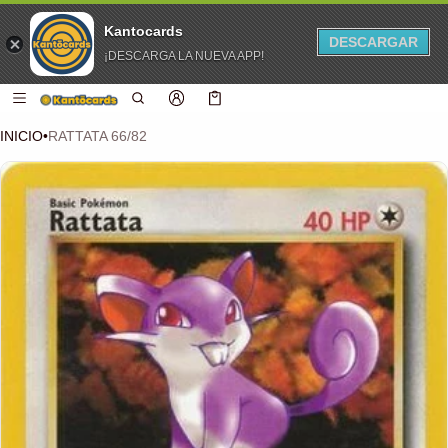
Kantocards
DESCARGAR
¡DESCARGA LA NUEVA APP!
 CONTENIDO
Carro
0 artículos
INICIO
•
RATTATA 66/82
CIÓN DEL PRODUCTO