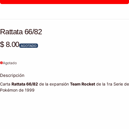
Rattata 66/82
$ 8.00
Precio habitual
AGOTADO
Agotado
Descripción
Carta
Rattata 66/82
de la expansión
Team Rocket
de la 1ra Serie de
Pokémon de 1999