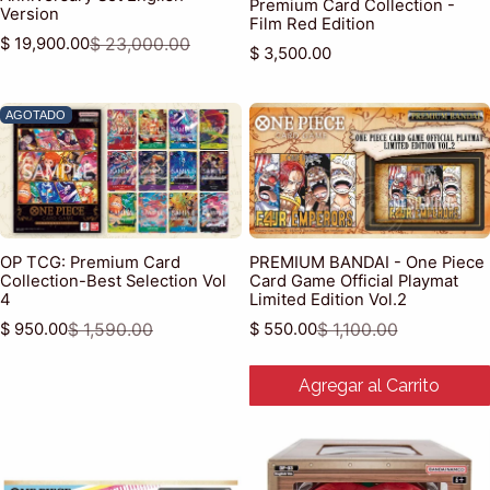
Premium Card Collection -
Version
Film Red Edition
$ 19,900.00
$ 23,000.00
Precio de venta
Precio habitual
Precio habitual
$ 3,500.00
AGOTADO
OP TCG: Premium Card
PREMIUM BANDAI - One Piece
Collection-Best Selection Vol
Card Game Official Playmat
4
Limited Edition Vol.2
$ 950.00
$ 1,590.00
$ 550.00
$ 1,100.00
Precio de venta
Precio habitual
Precio de venta
Precio habitual
Agregar al Carrito