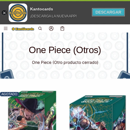
Kantocards
DESCARGAR
¡DESCARGA LA NUEVA APP!
 CONTENIDO
Carro
0 artículos
One Piece (Otros)
One Piece (Otro producto cerrado)
AGOTADO