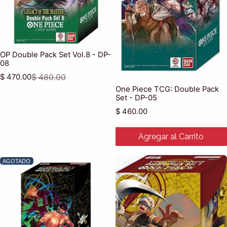
OP Double Pack Set Vol.8 - DP-
08
$ 470.00
$ 480.00
Precio de venta
Precio habitual
One Piece TCG: Double Pack
Set - DP-05
Precio habitual
$ 460.00
Agregar al Carrito
AGOTADO