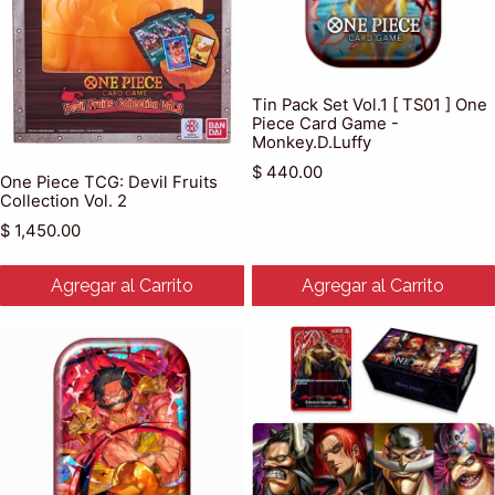
Tin Pack Set Vol.1 [ TS01 ] One
Piece Card Game -
Monkey.D.Luffy
Precio habitual
$ 440.00
One Piece TCG: Devil Fruits
Collection Vol. 2
Precio habitual
$ 1,450.00
Agregar al Carrito
Agregar al Carrito