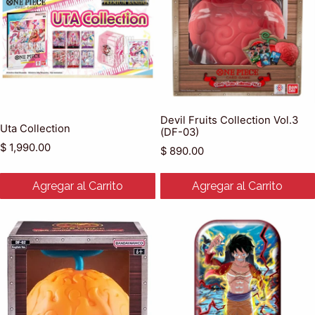
Devil Fruits Collection Vol.3
Uta Collection
(DF-03)
Precio habitual
$ 1,990.00
Precio habitual
$ 890.00
Agregar al Carrito
Agregar al Carrito