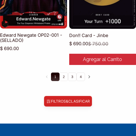
Edward Newgate OP02-001 -
Don!! Card - Jinbe
(SELLADO)
$ 690.00
$ 750.00
Precio de venta
Precio habitual
Precio habitual
$ 690.00
Agregar al Carrito
1
2
3
4
FILTROS
&
CLASIFICAR