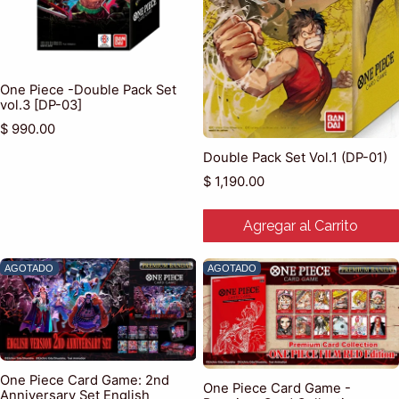
One Piece -Double Pack Set
vol.3 [DP-03]
Precio habitual
$ 990.00
Double Pack Set Vol.1 (DP-01)
Precio habitual
$ 1,190.00
Agregar al Carrito
AGOTADO
AGOTADO
One Piece Card Game: 2nd
One Piece Card Game -
Anniversary Set English