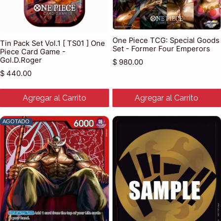
One Piece TCG: Special Goods
Tin Pack Set Vol.1 [ TS01 ] One
Set - Former Four Emperors
Piece Card Game -
Gol.D.Roger
Precio habitual
$ 980.00
Precio habitual
$ 440.00
Agregar al Carrito
Agregar al Carrito
AGOTADO