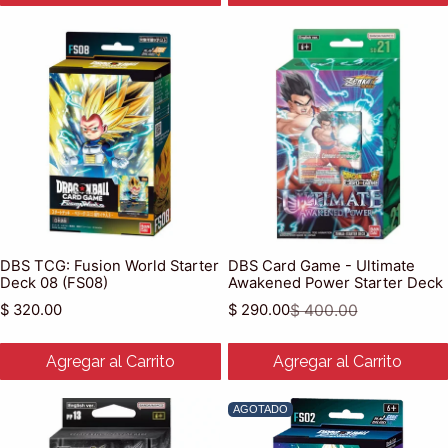
DBS TCG: Fusion World Starter
DBS Card Game - Ultimate
Deck 08 (FS08)
Awakened Power Starter Deck
Precio habitual
$ 320.00
$ 290.00
$ 400.00
Precio de venta
Precio habitual
Agregar al Carrito
Agregar al Carrito
AGOTADO