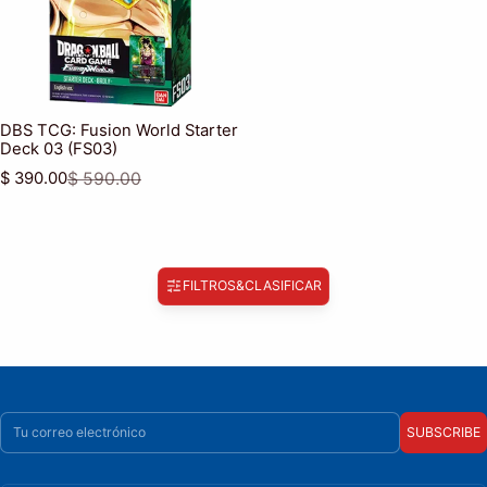
DBS TCG: Fusion World Starter
Deck 03 (FS03)
$ 390.00
$ 590.00
Precio de venta
Precio habitual
FILTROS
&
CLASIFICAR
Correo electrónico
SUBSCRIBE