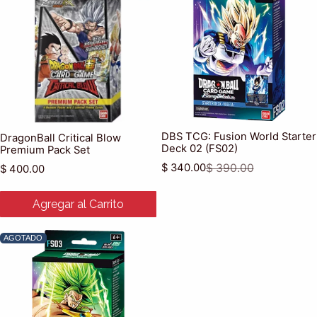
DBS TCG: Fusion World Starter
DragonBall Critical Blow
Deck 02 (FS02)
Premium Pack Set
$ 340.00
$ 390.00
Precio habitual
$ 400.00
Precio de venta
Precio habitual
Agregar al Carrito
AGOTADO