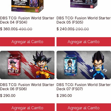
DBS TCG: Fusion World Starter
DBS TCG: Fusion World Starter
Deck 04 (FS04)
Deck 05 (FS05)
$ 360.00
$ 490.00
$ 240.00
$ 290.00
Precio de venta
Precio habitual
Precio de venta
Precio habitual
Agregar al Carrito
Agregar al Carrito
DBS TCG: Fusion World Starter
DBS TCG: Fusion World Starter
Deck 06 (FS06)
Deck 07 (FS07)
Precio habitual
Precio habitual
$ 290.00
$ 290.00
Agregar al Carrito
Agregar al Carrito