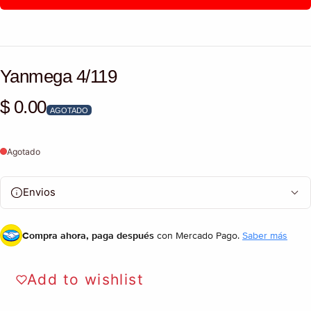
Yanmega 4/119
$ 0.00
Precio habitual
AGOTADO
Agotado
Envios
Compra ahora, paga después
con Mercado Pago.
Saber más
Add to wishlist