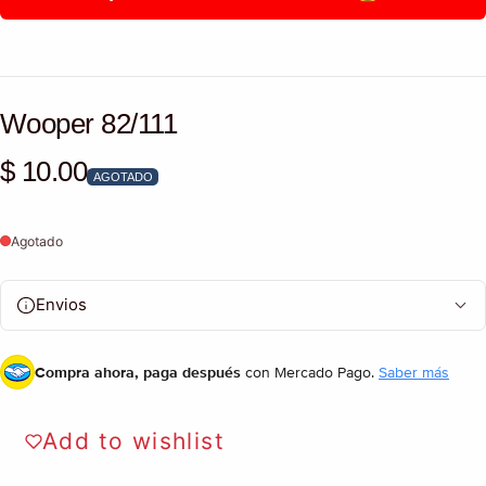
Wooper 82/111
$ 10.00
Precio habitual
AGOTADO
Agotado
Envios
Compra ahora, paga después
con Mercado Pago.
Saber más
Add to wishlist