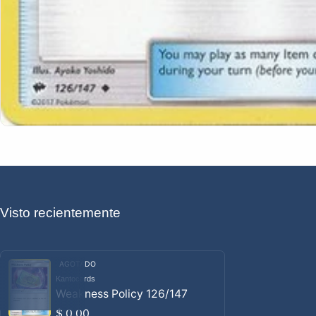
Visto recientemente
AGOTADO
Kantocards
Proveedor:
Weakness Policy 126/147
Precio habitual
$ 0.00