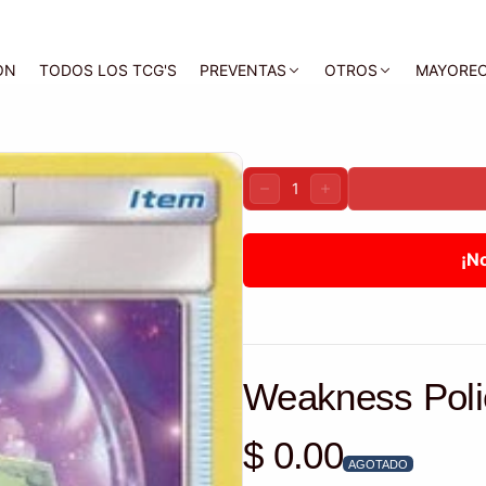
ON
TODOS LOS TCG'S
PREVENTAS
OTROS
MAYORE
Cantidad:
DISMINUIR
AUMENTAR
¡N
Weakness Poli
$ 0.00
Precio habitual
AGOTADO