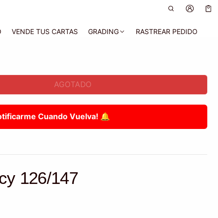
Car
0 a
O
VENDE TUS CARTAS
GRADING
RASTREAR PEDIDO
AGOTADO
otificarme Cuando Vuelva! 🔔
cy 126/147