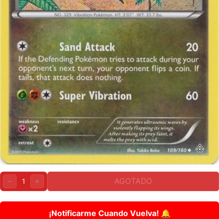
Cantidad:
AGOTADO
DISMINUIR
AUMENTAR
¡Notificarme Cuando Vuelva! 🔔