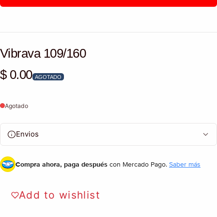
Vibrava 109/160
$ 0.00
Precio habitual
AGOTADO
Agotado
Envios
Compra ahora, paga después
con Mercado Pago.
Saber más
Add to wishlist