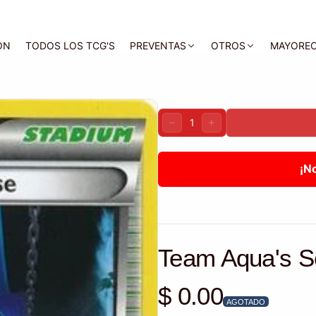
ON
TODOS LOS TCG'S
PREVENTAS
OTROS
MAYORE
Cantidad:
DISMINUIR
AUMENTAR
¡N
Team Aqua's S
$ 0.00
Precio habitual
AGOTADO