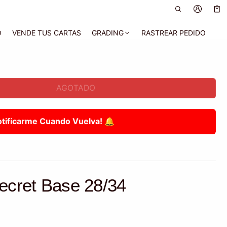
Car
0 a
O
VENDE TUS CARTAS
GRADING
RASTREAR PEDIDO
AGOTADO
otificarme Cuando Vuelva! 🔔
ecret Base 28/34