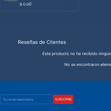
Precio habitual
$ 0.00
Reseñas de Clientes
Este producto no ha recibido ningun
No se encontraron elem
Correo electrónico
SUBSCRIBE