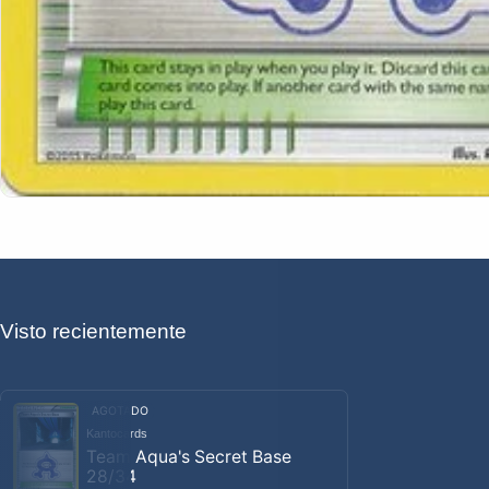
Visto recientemente
AGOTADO
Kantocards
Proveedor:
Team Aqua's Secret Base
28/34