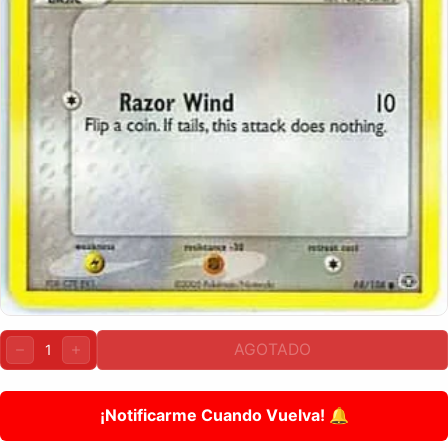
Cantidad:
AGOTADO
DISMINUIR
AUMENTAR
¡Notificarme Cuando Vuelva! 🔔