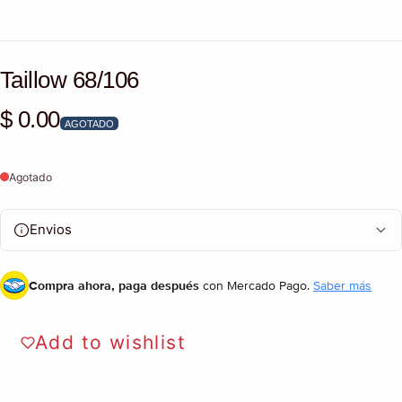
Taillow 68/106
$ 0.00
Precio habitual
AGOTADO
Agotado
Envios
Compra ahora, paga después
con Mercado Pago.
Saber más
Add to wishlist