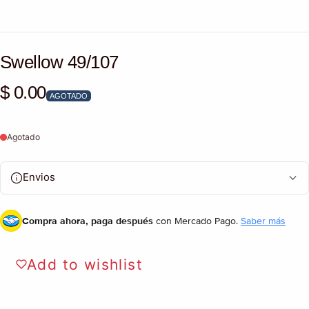
Swellow 49/107
$ 0.00
Precio habitual
AGOTADO
Agotado
Envios
Compra ahora, paga después
con Mercado Pago.
Saber más
Add to wishlist