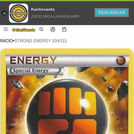
Kantocards
DESCARGAR
¡DESCARGA LA NUEVA APP!
 CONTENIDO
Carro
0 artículos
INICIO
•
STRONG ENERGY 104/111
CIÓN DEL PRODUCTO