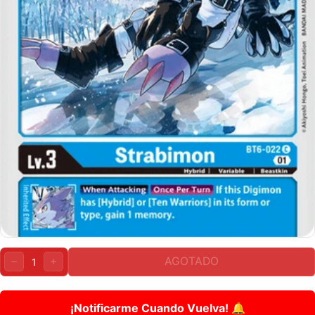
Cantidad:
AGOTADO
DISMINUIR
AUMENTAR
¡Notificarme Cuando Vuelva! 🔔