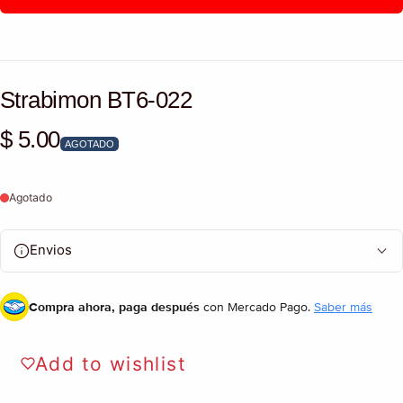
Strabimon BT6-022
$ 5.00
Precio habitual
AGOTADO
Agotado
Envios
Compra ahora, paga después
con Mercado Pago.
Saber más
Add to wishlist