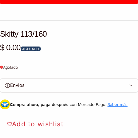
Skitty 113/160
$ 0.00
Precio habitual
AGOTADO
Agotado
Envios
Compra ahora, paga después
con Mercado Pago.
Saber más
Add to wishlist