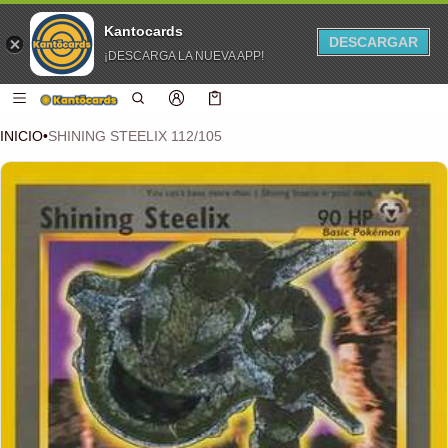
Kantocards
DESCARGAR
¡DESCARGA LA NUEVA APP!
 CONTENIDO
Carro
0 artículos
INICIO
•
SHINING STEELIX 112/105
CIÓN DEL PRODUCTO