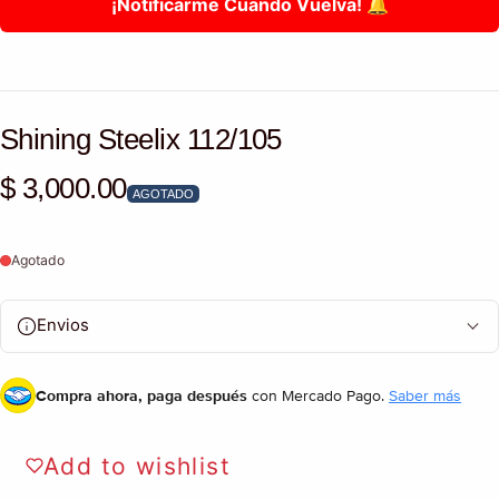
¡Notificarme Cuando Vuelva! 🔔
Shining Steelix 112/105
$ 3,000.00
Precio habitual
AGOTADO
Agotado
Envios
Compra ahora, paga después
con Mercado Pago.
Saber más
Add to wishlist