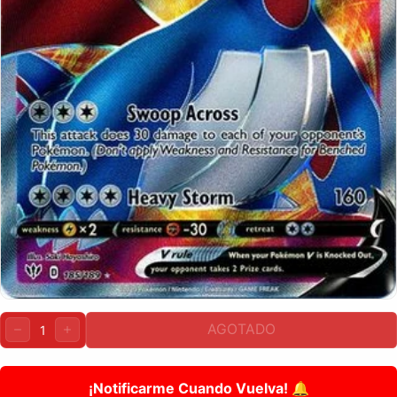
Cantidad:
AGOTADO
DISMINUIR
AUMENTAR
¡Notificarme Cuando Vuelva! 🔔