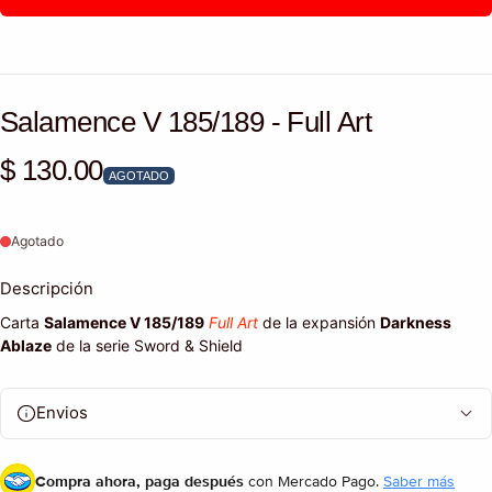
Salamence V 185/189 - Full Art
$ 130.00
Precio habitual
AGOTADO
Agotado
Descripción
Carta
Salamence V 185/189
Full Art
de la expansión
Darkness
Ablaze
de la serie Sword & Shield
Envios
Compra ahora, paga después
con Mercado Pago.
Saber más