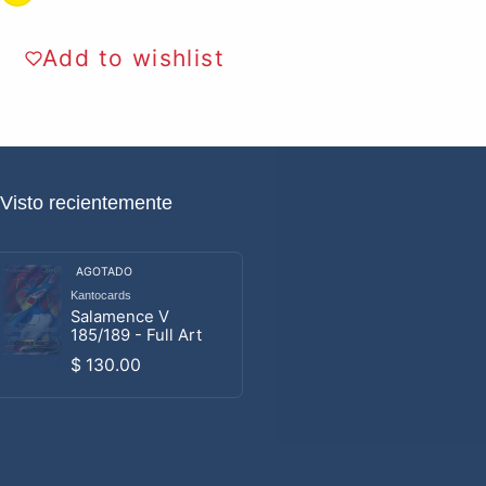
Add to wishlist
Visto recientemente
AGOTADO
Kantocards
Proveedor:
Salamence V
185/189 - Full Art
Precio habitual
$ 130.00