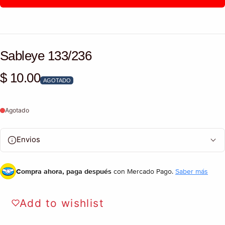
Sableye 133/236
$ 10.00
Precio habitual
AGOTADO
Agotado
Envios
Compra ahora, paga después
con Mercado Pago.
Saber más
Add to wishlist