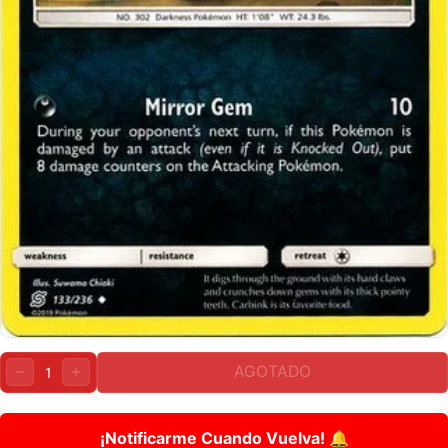
Cantidad:
AGOTADO
DISMINUIR
AUMENTAR
¡Notificarme Cuando Vuelva! 🔔