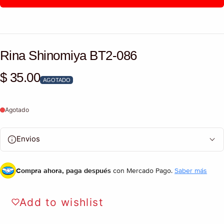
Rina Shinomiya BT2-086
$ 35.00
Precio habitual
AGOTADO
Agotado
Envios
Compra ahora, paga después
con Mercado Pago.
Saber más
Add to wishlist