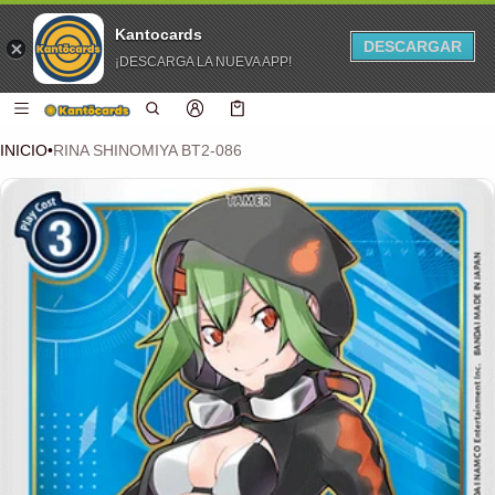
Kantocards
DESCARGAR
¡DESCARGA LA NUEVA APP!
 CONTENIDO
Carro
0 artículos
INICIO
•
RINA SHINOMIYA BT2-086
CIÓN DEL PRODUCTO