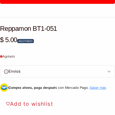
Reppamon BT1-051
$ 5.00
Precio habitual
AGOTADO
Agotado
Envios
Compra ahora, paga después
con Mercado Pago.
Saber más
Add to wishlist