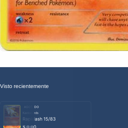
Visto recientemente
AGOTADO
Kantocards
Proveedor:
Rapidash 15/83
Precio habitual
$ 0.00