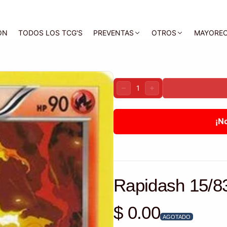
ON
TODOS LOS TCG'S
PREVENTAS
OTROS
MAYORE
Cantidad:
DISMINUIR
AUMENTAR
¡N
Rapidash 15/8
$ 0.00
Precio habitual
AGOTADO