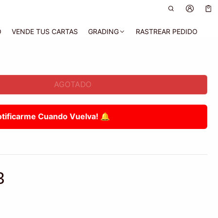
Car
0 a
O
VENDE TUS CARTAS
GRADING
RASTREAR PEDIDO
AGOTADO
otificarme Cuando Vuelva! 🔔
3