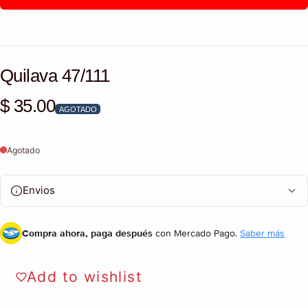
Quilava 47/111
$ 35.00
Precio habitual
AGOTADO
Agotado
Envios
Compra ahora, paga después
con Mercado Pago.
Saber más
Add to wishlist