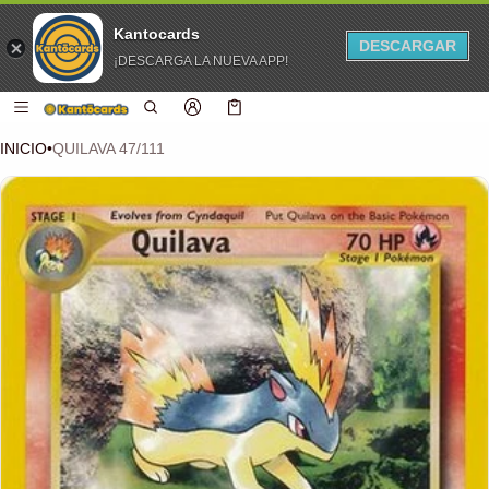
Kantocards
DESCARGAR
¡DESCARGA LA NUEVA APP!
 CONTENIDO
Carro
0 artículos
INICIO
•
QUILAVA 47/111
CIÓN DEL PRODUCTO