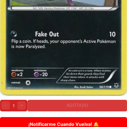
Cantidad:
AGOTADO
DISMINUIR
AUMENTAR
¡Notificarme Cuando Vuelva! 🔔