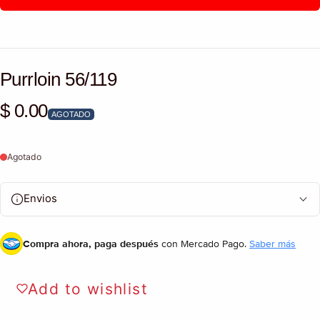
Purrloin 56/119
$ 0.00
Precio habitual
AGOTADO
Agotado
Envios
Compra ahora, paga después
con Mercado Pago.
Saber más
Add to wishlist