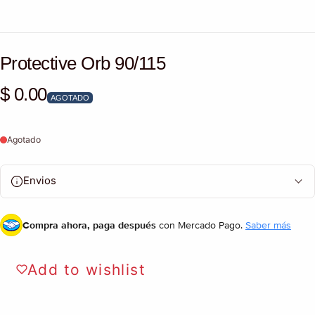
Protective Orb 90/115
$ 0.00
Precio habitual
AGOTADO
Agotado
Envios
Compra ahora, paga después
con Mercado Pago.
Saber más
Add to wishlist