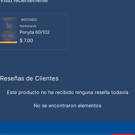
Visto recientemente
AGOTADO
Kantocards
Proveedor:
Ponyta 60/102
Precio habitual
$ 7.00
Reseñas de Clientes
Este producto no ha recibido ninguna reseña todavía
No se encontraron elementos