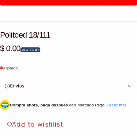
Politoed 18/111
$ 0.00
Precio habitual
AGOTADO
Agotado
Envios
Compra ahora, paga después
con Mercado Pago.
Saber más
Add to wishlist