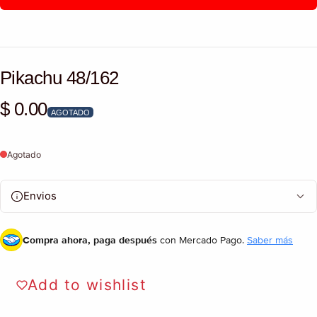
Pikachu 48/162
$ 0.00
Precio habitual
AGOTADO
Agotado
Envios
Compra ahora, paga después
con Mercado Pago.
Saber más
Add to wishlist