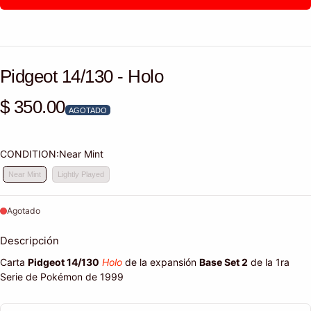
Pidgeot 14/130 - Holo
$ 350.00
Precio habitual
AGOTADO
CONDITION:
Near Mint
Near Mint
Lightly Played
Agotado
Descripción
Carta
Pidgeot 14/130
Holo
de la expansión
Base Set 2
de la 1ra
Serie de Pokémon de 1999