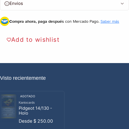
Envios
Compra ahora, paga después
con Mercado Pago.
Saber más
Add to wishlist
Visto recientemente
AGOTADO
Kantocards
Proveedor:
Pidgeot 14/130 -
Holo
Precio habitual
Desde
$ 250.00