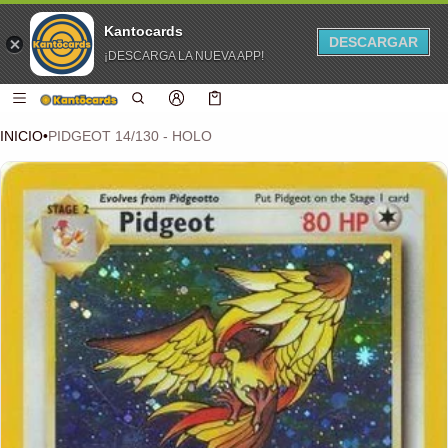
Kantocards
DESCARGAR
¡DESCARGA LA NUEVA APP!
 CONTENIDO
Carro
0 artículos
INICIO
•
PIDGEOT 14/130 - HOLO
CIÓN DEL PRODUCTO