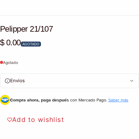
Pelipper 21/107
$ 0.00
Precio habitual
AGOTADO
Agotado
Envios
Compra ahora, paga después
con Mercado Pago.
Saber más
Add to wishlist