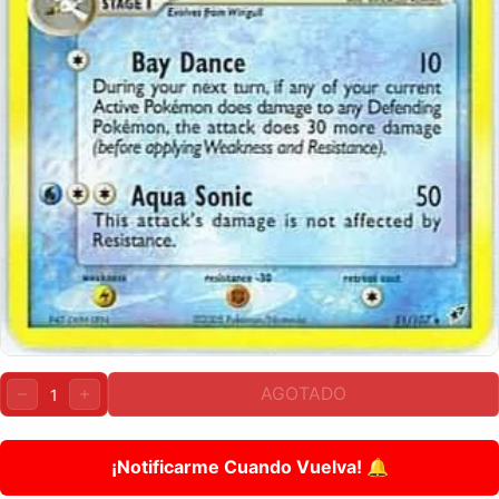
Cantidad:
AGOTADO
DISMINUIR
AUMENTAR
¡Notificarme Cuando Vuelva! 🔔