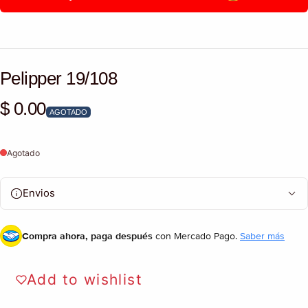
Pelipper 19/108
$ 0.00
Precio habitual
AGOTADO
Agotado
Envios
Compra ahora, paga después
con Mercado Pago.
Saber más
Add to wishlist