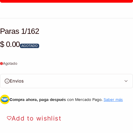
Paras 1/162
$ 0.00
Precio habitual
AGOTADO
Agotado
Envios
Compra ahora, paga después
con Mercado Pago.
Saber más
Add to wishlist