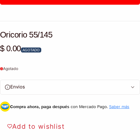
Oricorio 55/145
$ 0.00
Precio habitual
AGOTADO
Agotado
Envios
Compra ahora, paga después
con Mercado Pago.
Saber más
Add to wishlist