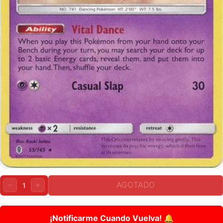
Cantidad:
AGOTADO
DISMINUIR
AUMENTAR
¡Notificarme Cuando Vuelva! 🔔