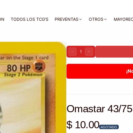
ON
TODOS LOS TCG'S
PREVENTAS
OTROS
MAYORE
Cantidad:
DISMINUIR
AUMENTAR
¡N
Omastar 43/75
$ 10.00
Precio habitual
AGOTADO