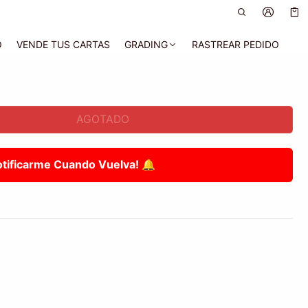
Car
0 a
O
VENDE TUS CARTAS
GRADING
RASTREAR PEDIDO
AGOTADO
otificarme Cuando Vuelva! 🔔