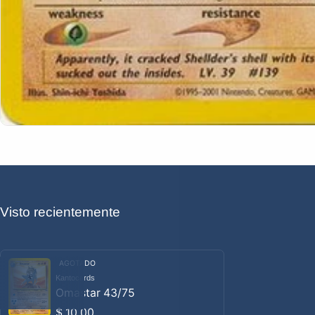
Visto recientemente
AGOTADO
Kantocards
Proveedor:
Omastar 43/75
Precio habitual
$ 10.00