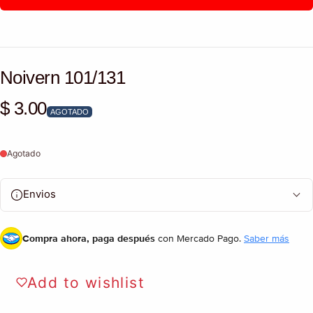
Noivern 101/131
$ 3.00
Precio habitual
AGOTADO
Agotado
Envios
Compra ahora, paga después
con Mercado Pago.
Saber más
Add to wishlist