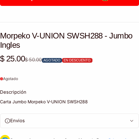
Morpeko V-UNION SWSH288 - Jumbo
Ingles
Precio de venta
Precio habitual
$ 25.00
$ 50.00
AGOTADO
EN DESCUENTO
Agotado
Descripción
Carta Jumbo Morpeko V-UNION SWSH288
Envios