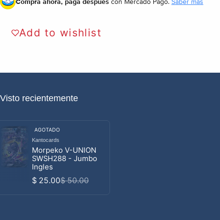
Compra ahora, paga después
con Mercado Pago.
Saber más
Add to wishlist
Visto recientemente
AGOTADO
Kantocards
Proveedor:
Morpeko V-UNION
SWSH288 - Jumbo
Ingles
$ 25.00
$ 50.00
Precio de venta
Precio habitual