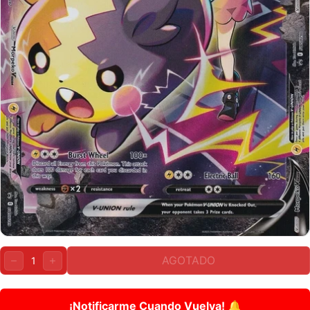
Cantidad:
AGOTADO
DISMINUIR
AUMENTAR
¡Notificarme Cuando Vuelva! 🔔