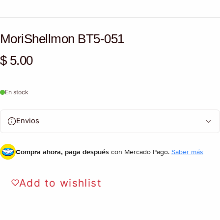
MoriShellmon BT5-051
$ 5.00
Precio habitual
En stock
Envios
Compra ahora, paga después
con Mercado Pago.
Saber más
Add to wishlist