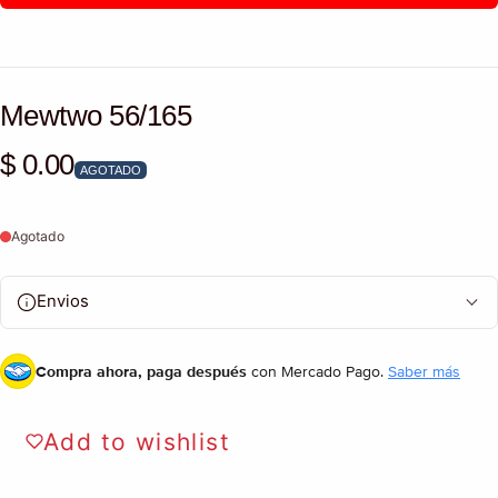
Mewtwo 56/165
$ 0.00
Precio habitual
AGOTADO
Agotado
Envios
Compra ahora, paga después
con Mercado Pago.
Saber más
Add to wishlist