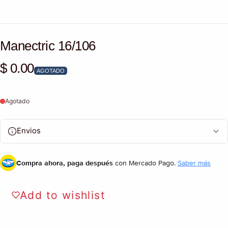
Manectric 16/106
$ 0.00
Precio habitual
AGOTADO
Agotado
Envios
Compra ahora, paga después
con Mercado Pago.
Saber más
Add to wishlist