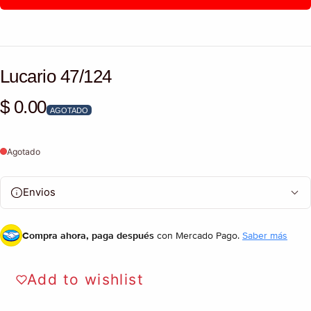
Lucario 47/124
$ 0.00
Precio habitual
AGOTADO
Agotado
Envios
Compra ahora, paga después
con Mercado Pago.
Saber más
Add to wishlist