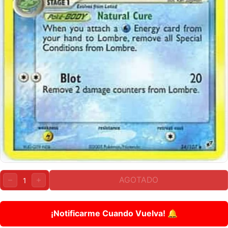
Cantidad:
AGOTADO
DISMINUIR
AUMENTAR
¡Notificarme Cuando Vuelva! 🔔