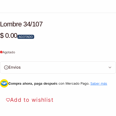
Lombre 34/107
$ 0.00
Precio habitual
AGOTADO
Agotado
Envios
Compra ahora, paga después
con Mercado Pago.
Saber más
Add to wishlist