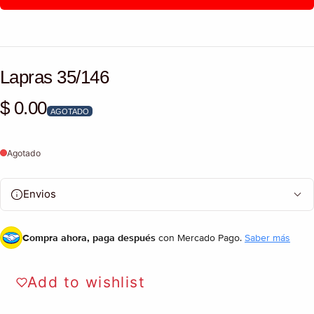
Lapras 35/146
$ 0.00
Precio habitual
AGOTADO
Agotado
Envios
Compra ahora, paga después
con Mercado Pago.
Saber más
Add to wishlist