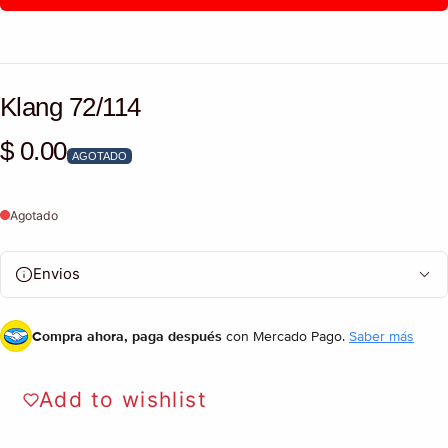
Klang 72/114
$ 0.00
Precio habitual
AGOTADO
Agotado
Envios
Compra ahora, paga después
con Mercado Pago.
Saber más
Add to wishlist