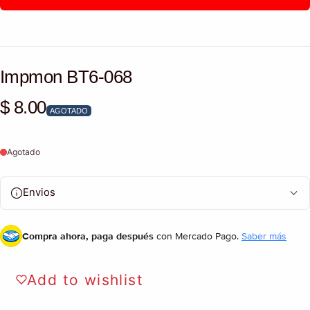
Impmon BT6-068
$ 8.00
Precio habitual
AGOTADO
Agotado
Envios
Compra ahora, paga después
con Mercado Pago.
Saber más
Add to wishlist