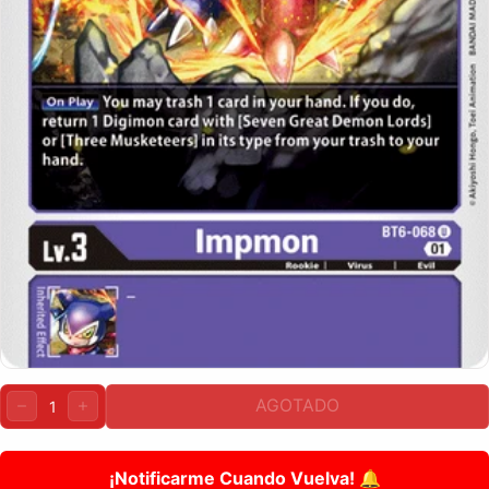
Cantidad:
AGOTADO
DISMINUIR
AUMENTAR
¡Notificarme Cuando Vuelva! 🔔