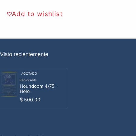
Add to wishlist
Visto recientemente
AGOTADO
Kantocards
Proveedor:
Houndoom 4/75 -
Holo
Precio habitual
$ 500.00