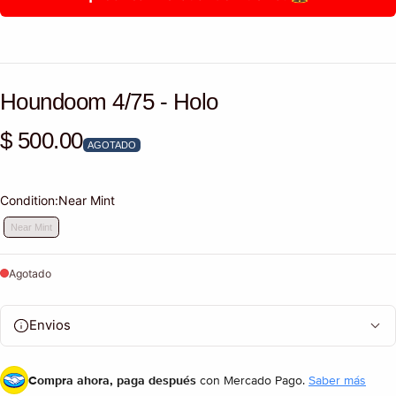
Houndoom 4/75 - Holo
$ 500.00
Precio habitual
AGOTADO
Condition:
Near Mint
Near Mint
Agotado
Envios
Compra ahora, paga después
con Mercado Pago.
Saber más