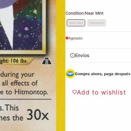
Condition:
Near Mint
Near Mint
Damaged
Agotado
Envios
Compra ahora, paga después
Add to wishlist