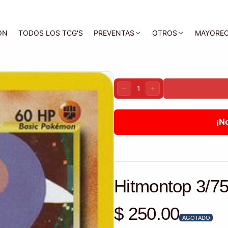
ON
TODOS LOS TCG'S
PREVENTAS
OTROS
MAYORE
Cantidad:
DISMINUIR
AUMENTAR
¡N
Hitmontop 3/75
$ 250.00
Precio habitual
AGOTADO