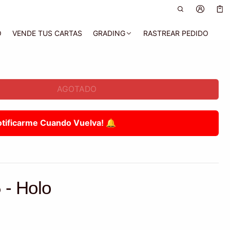
Car
0 a
O
VENDE TUS CARTAS
GRADING
RASTREAR PEDIDO
AGOTADO
otificarme Cuando Vuelva! 🔔
 - Holo