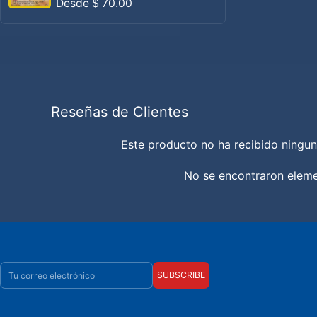
Precio habitual
Desde
$ 70.00
Reseñas de Clientes
Este producto no ha recibido ningun
No se encontraron elem
Correo electrónico
SUBSCRIBE