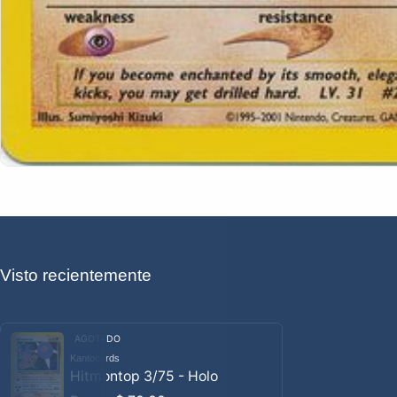
Visto recientemente
AGOTADO
Kantocards
Proveedor:
Hitmontop 3/75 - Holo