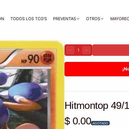
ON
TODOS LOS TCG'S
PREVENTAS
OTROS
MAYORE
Cantidad:
DISMINUIR
AUMENTAR
¡N
Hitmontop 49/1
$ 0.00
Precio habitual
AGOTADO