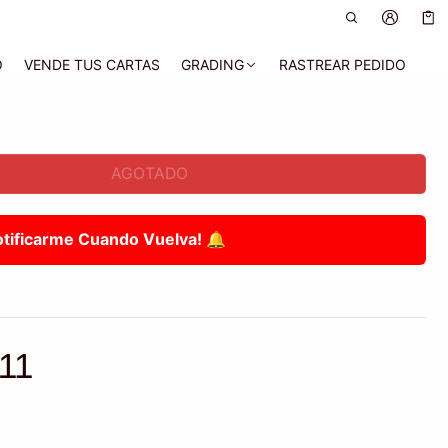
Car
0 a
O
VENDE TUS CARTAS
GRADING
RASTREAR PEDIDO
AGOTADO
otificarme Cuando Vuelva! 🔔
11