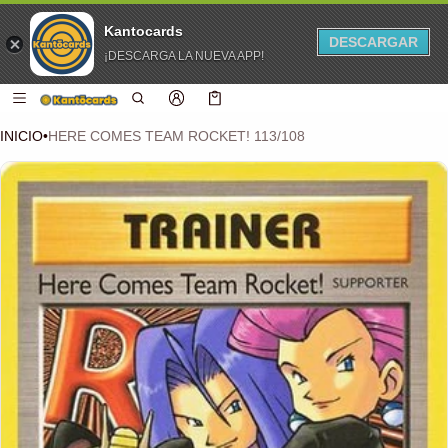
Kantocards
DESCARGAR
¡DESCARGA LA NUEVA APP!
 CONTENIDO
Carro
0 artículos
INICIO
•
HERE COMES TEAM ROCKET! 113/108
CIÓN DEL PRODUCTO