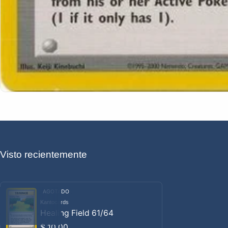
Visto recientemente
AGOTADO
Kantocards
Proveedor:
Healing Field 61/64
Precio habitual
$ 10.00