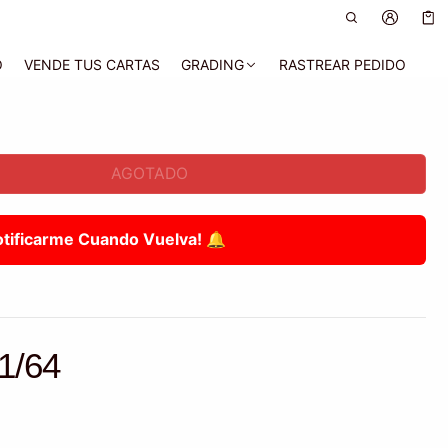
Car
0 a
O
VENDE TUS CARTAS
GRADING
RASTREAR PEDIDO
AGOTADO
otificarme Cuando Vuelva! 🔔
61/64