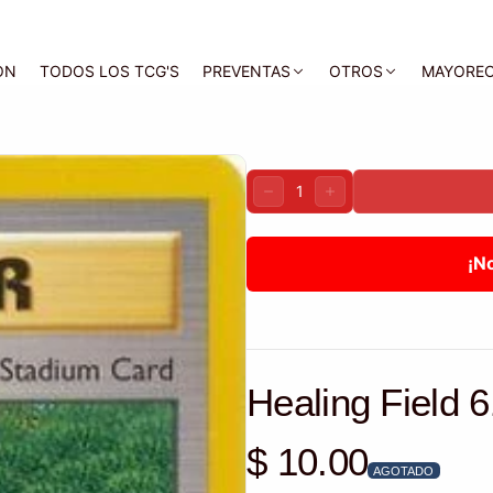
ON
TODOS LOS TCG'S
PREVENTAS
OTROS
MAYORE
Cantidad:
DISMINUIR
AUMENTAR
¡N
Healing Field 
$ 10.00
Precio habitual
AGOTADO