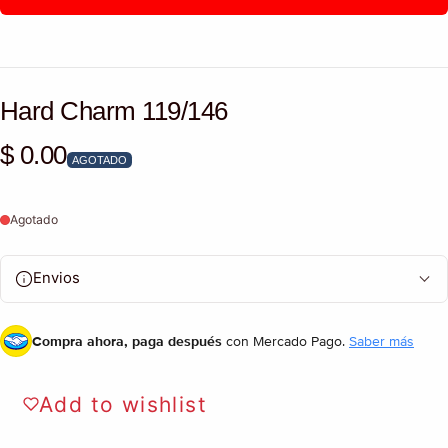
Hard Charm 119/146
$ 0.00
Precio habitual
AGOTADO
Agotado
Envios
Compra ahora, paga después
con Mercado Pago.
Saber más
Add to wishlist