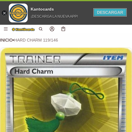
Kantocards
DESCARGAR
¡DESCARGA LA NUEVA APP!
 CONTENIDO
Carro
0 artículos
INICIO
•
HARD CHARM 119/146
CIÓN DEL PRODUCTO