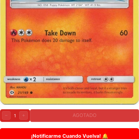
Cantidad:
AGOTADO
DISMINUIR
AUMENTAR
¡Notificarme Cuando Vuelva! 🔔