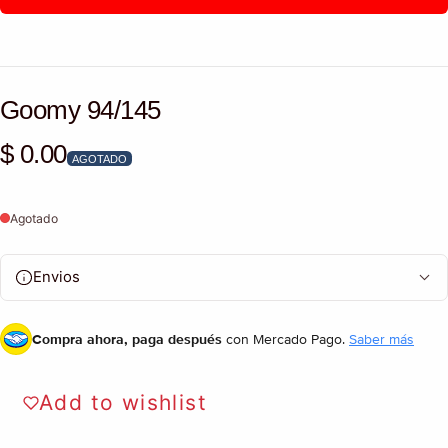
Goomy 94/145
$ 0.00
Precio habitual
AGOTADO
Agotado
Envios
Compra ahora, paga después
con Mercado Pago.
Saber más
Add to wishlist