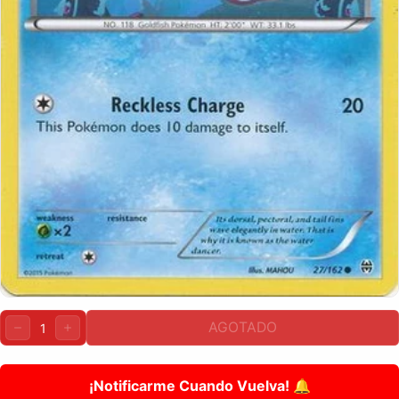
Cantidad:
AGOTADO
DISMINUIR
AUMENTAR
¡Notificarme Cuando Vuelva! 🔔