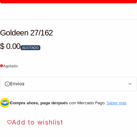
Goldeen 27/162
$ 0.00
Precio habitual
AGOTADO
Agotado
Envios
Compra ahora, paga después
con Mercado Pago.
Saber más
Add to wishlist